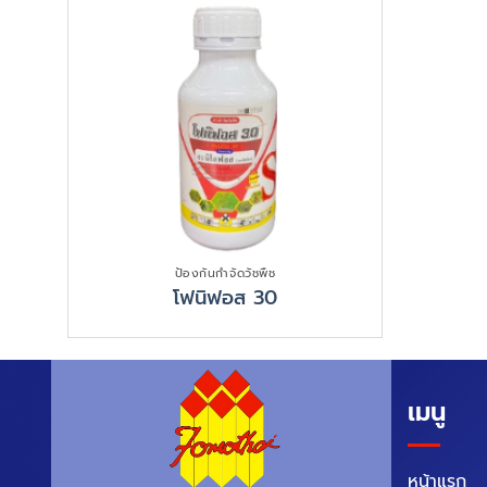
ป้องกันกำจัดวัชพืช
โฟนิฟอส 30
เมนู
หน้าแรก